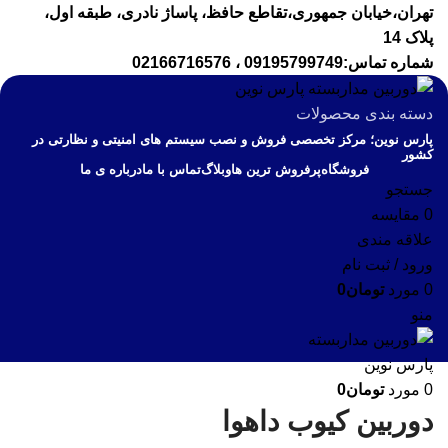
تهران،خیابان جمهوری،تقاطع حافظ، پاساژ نادری، طبقه اول،
پلاک 14
شماره تماس:09195799749 ، 02166716576
دسته بندی محصولات
پارس نوین؛ مرکز تخصصی فروش و نصب سیستم های امنیتی و نظارتی در
کشور
فروشگاه
پرفروش ترین ها
وبلاگ
تماس با ما
درباره ی ما
جستجو
0
مقايسه
علاقه مندی
ورود / ثبت نام
0
مورد
تومان
0
منو
0
مورد
تومان
0
دوربین کیوب داهوا