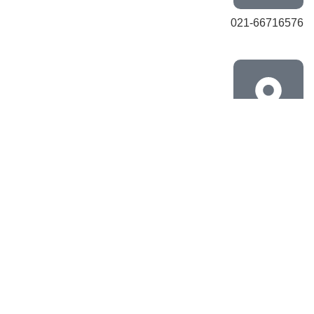
021-66716576
تهران، خیابان جمهوری، تقاطع حافظ
ما را
در اینستاگرام
دنبال کنید.
dahua_parsnovin@
تمامی قوانین متعلق به وبسایت
پارس نوین
میباشد.
فروشگاه
فیلتر ها