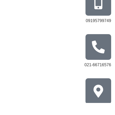
09195799749
021-66716576
تهران، خیابان جمهوری، تقاطع حافظ